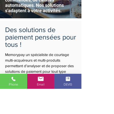
automatiques. Nos solutions
s'adaptent à votre activités.
Des solutions de
paiement pensées pour
tous !
Memorypay un spécialiste de courtage
multi-acquéreurs et multi-produits
permettant d'analyser et de proposer des
solutions de paiement pour tout type
d'activité et de commerce. Nous sommes
constamment à la recherche des
Phone
Email
DEVIS
meilleures solutions sur le marché et
sommes actif dans la Belgique entière. À la
pointe de la technologie, nos terminaux de
paiement ainsi que nos solutions de
paiement alternatives sont proposées en